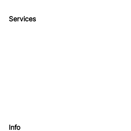
Services
Datenschutzerklärung
Impressum
look-and-feel
Startseite
Kontakt
Google maps
Info