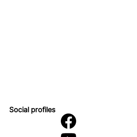
Datenschutzerklärung
Impressum
look-and-feel
Startseite
Kontakt
Google maps
Social profiles