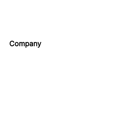
Company
Datenschutzerklärung
Impressum
look-and-feel
Startseite
Kontakt
Google maps