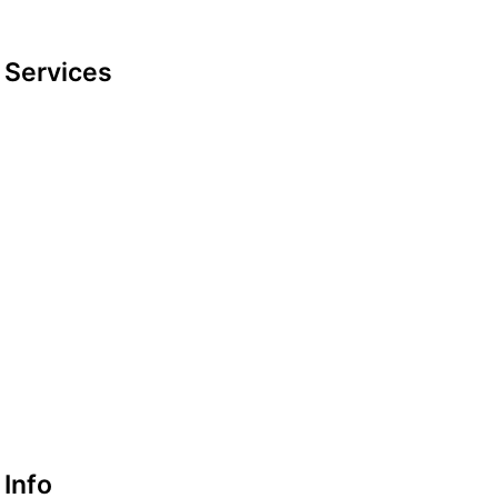
Services
Datenschutzerklärung
Impressum
look-and-feel
Startseite
Kontakt
Google maps
Info