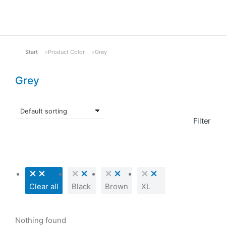
Start
Product Color
Grey
Sie befinden sich hier:
Grey
Filter
Clear all
Black
Brown
XL
Nothing found