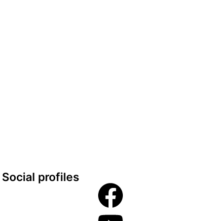
Datenschutzerklärung
Impressum
look-and-feel
Startseite
Kontakt
Google maps
Social profiles