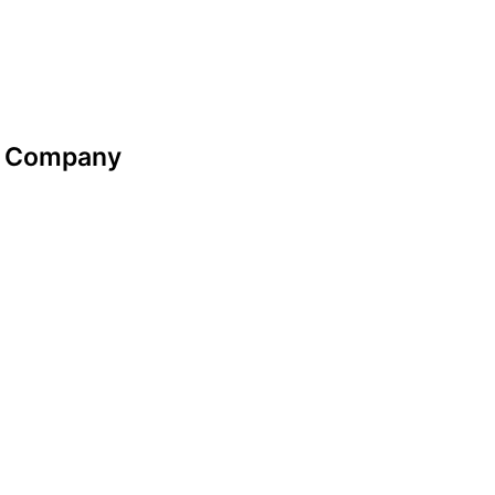
Company
Datenschutzerklärung
Impressum
look-and-feel
Startseite
Kontakt
Google maps