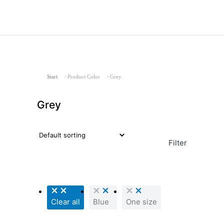
Sie befinden sich hier:
Start
Product Color
Grey
Grey
Filter
Clear all
Blue
One size