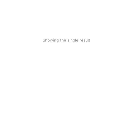
Cotton blanket
$
18.45
Showing the single result