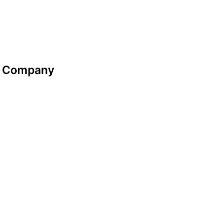
Company
Datenschutzerklärung
Impressum
look-and-feel
Startseite
Kontakt
Google maps