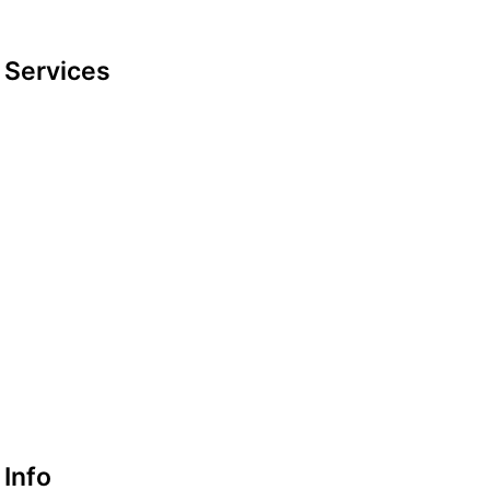
Services
Datenschutzerklärung
Impressum
look-and-feel
Startseite
Kontakt
Google maps
Info