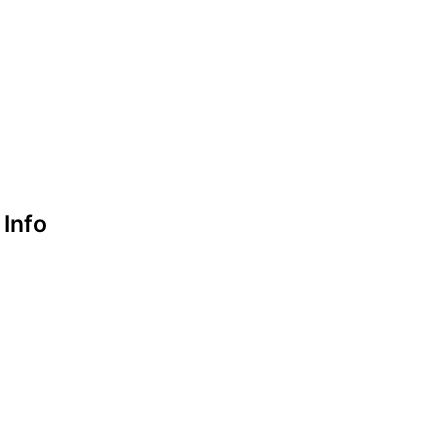
Startseite
Kontakt
Google maps
Info
Datenschutzerklärung
Impressum
look-and-feel
Startseite
Kontakt