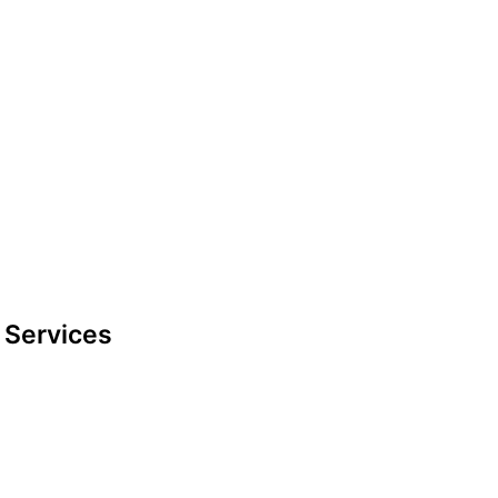
Impressum
look-and-feel
Startseite
Kontakt
Google maps
Services
Datenschutzerklärung
Impressum
look-and-feel