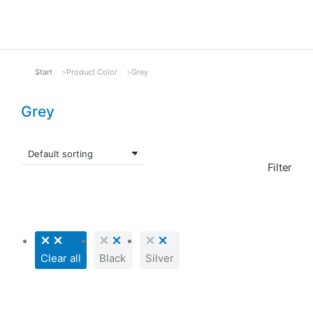
Start
Product Color
Grey
Sie befinden sich hier:
Grey
Filter
Clear all
Black
Silver