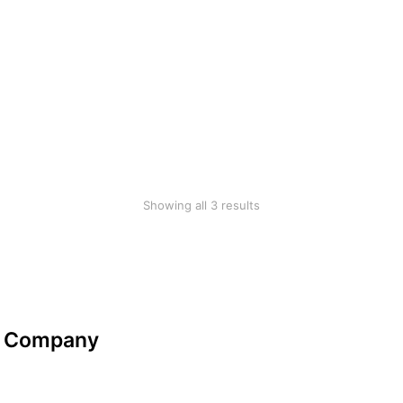
Pottery set
Cotton blanket
$
59.99
$
18.45
SALE!
Woollen blanket
$
70.00
$
39.99
Showing all 3 results
Company
Datenschutzerklärung