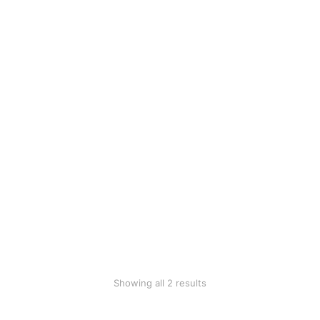
Ecru hoodie
Pale pink jacket
$
36.00
$
559.90
Showing all 2 results