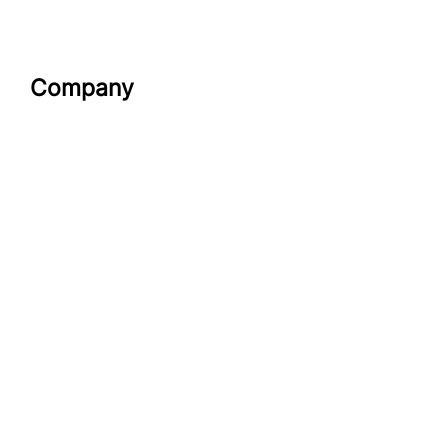
Company
Datenschutzerklärung
Impressum
look-and-feel
Startseite
Kontakt
Google maps