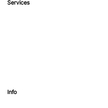
Services
Datenschutzerklärung
Impressum
look-and-feel
Startseite
Kontakt
Google maps
Info
Datenschutzerklärung