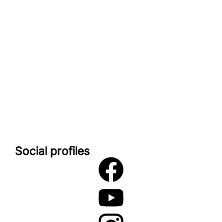
Impressum
look-and-feel
Startseite
Kontakt
Google maps
Social profiles