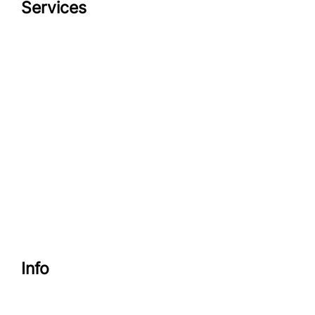
Services
Datenschutzerklärung
Impressum
look-and-feel
Startseite
Kontakt
Google maps
Info
Datenschutzerklärung