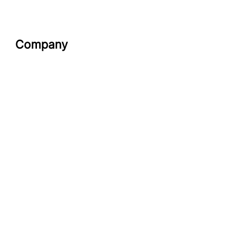
Company
Datenschutzerklärung
Impressum
look-and-feel
Startseite
Kontakt
Google maps