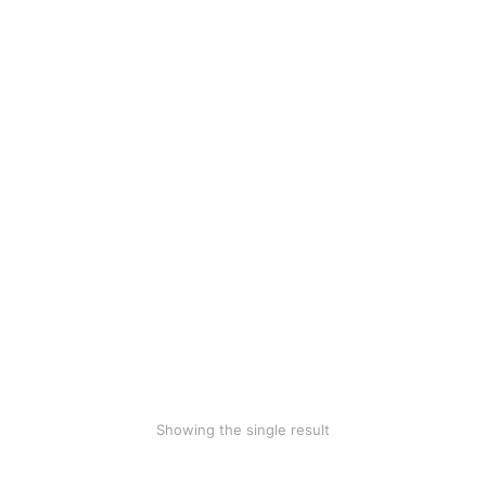
Ecru hoodie
$
36.00
Showing the single result