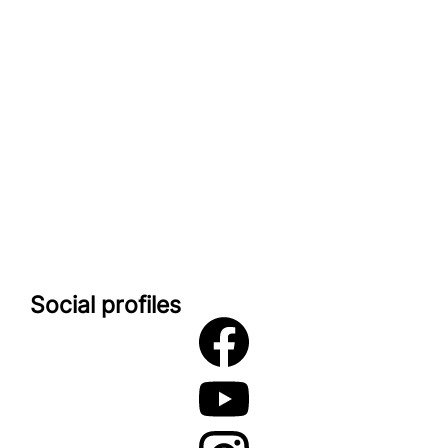
Impressum
look-and-feel
Startseite
Kontakt
Google maps
Social profiles