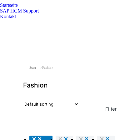
Startseite
SAP HCM Support
Kontakt
Sie befinden sich hier:
Start
Fashion
Fashion
Filter