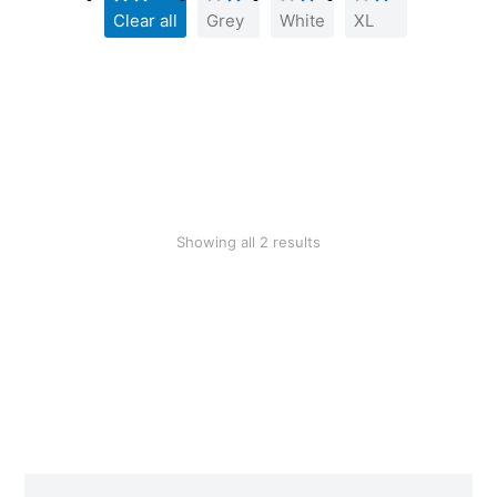
Clear all
Grey
White
XL
SALE!
Ecru hoodie
Grey hoodie
$
36.00
$
76.41
$
49.99
Showing all 2 results