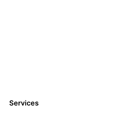
Impressum
look-and-feel
Startseite
Kontakt
Google maps
Services
Datenschutzerklärung
Impressum