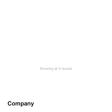
Grey longsleave
Purple hoodie
$
36.00
$
25.99
Showing all 4 results
Company
Datenschutzerklärung