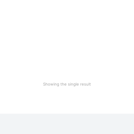
Ecru hoodie
$
36.00
Showing the single result