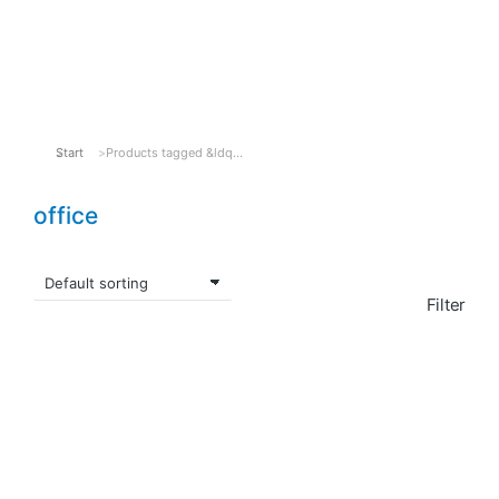
Startseite
SAP HCM Support
Kontakt
Start
Products tagged &ldq…
Sie befinden sich hier:
office
Filter