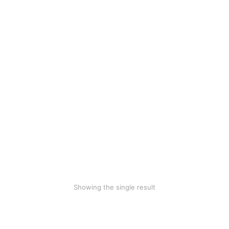
SALE!
Modern plastic chair
$
360.00
$
199.90
Showing the single result