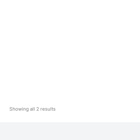
Cotton blanket
$
18.45
Woollen blanket
Sale!
$
70.00
$
39.99
Showing all 2 results