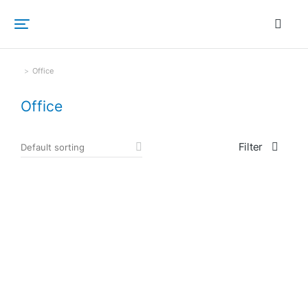
Office
Sie befinden sich hier:
Office
Filter
SALE!