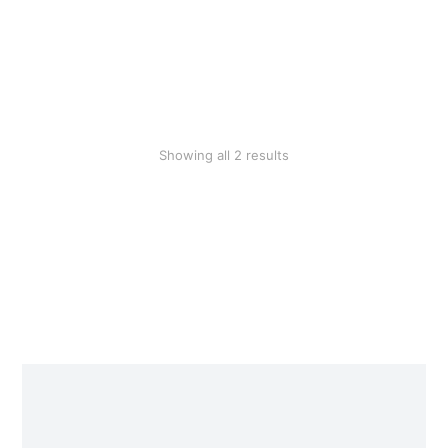
SALE!
Grey longsleave
Grey hoodie
$
36.00
$
76.41
$
49.99
Showing all 2 results