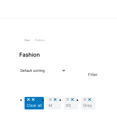
Sie befinden sich hier:
Start
Fashion
Fashion
Filter
Clear all
M
XS
Grey