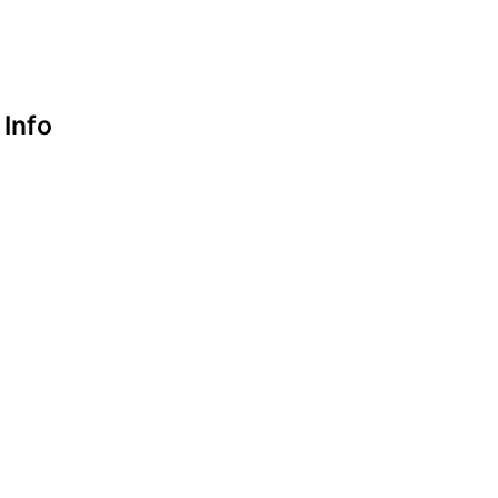
Google maps
Info
Datenschutzerklärung
Impressum
look-and-feel
Startseite
Kontakt
Google maps