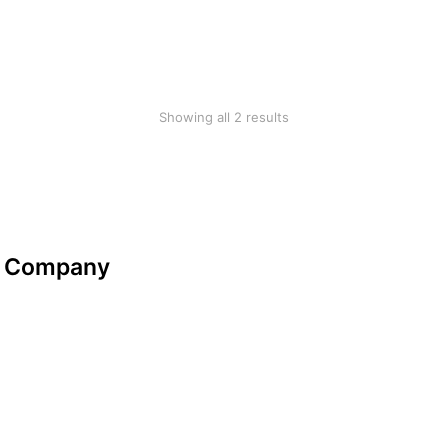
Ecru hoodie
Grey hoodie
$
36.00
$
76.41
$
49.99
Showing all 2 results
Company
Datenschutzerklärung
Impressum
look-and-feel
Startseite