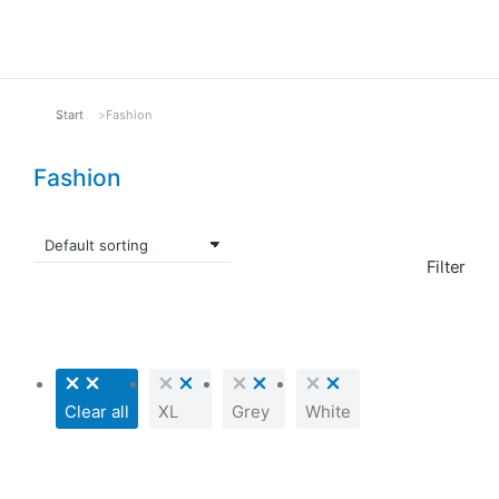
Start
Fashion
Sie befinden sich hier:
Fashion
Filter
Clear all
XL
Grey
White
SALE!