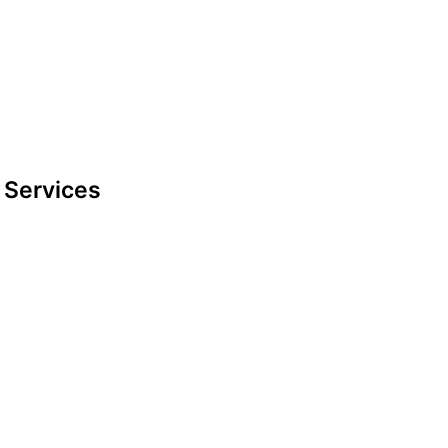
Kontakt
Google maps
Services
Datenschutzerklärung
Impressum
look-and-feel
Startseite
Kontakt