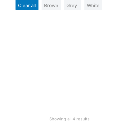
Clear all
Brown
Grey
White
SALE!
Basic brown cotton t-
shirt
Basic white cotton t-
shirt
$
12.00
$
20.00
$
9.99
SALE!
Grey longsleave
Grey hoodie
$
36.00
$
76.41
$
49.99
Showing all 4 results