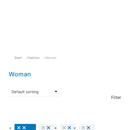
Startseite
SAP HCM Support
Kontakt
Start
Fashion
Woman
Sie befinden sich hier:
Woman
Filter