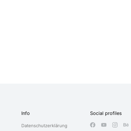
anket
White keyboard
99
$
235.00
Info
Social profiles
Datenschutzerklärung