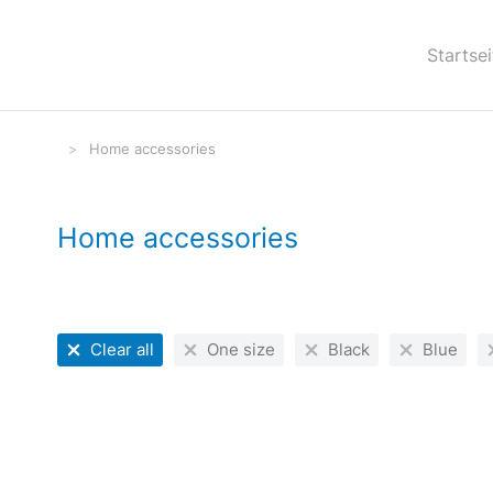
Startsei
Home accessories
Sie befinden sich hier:
Home accessories
Clear all
One size
Black
Blue