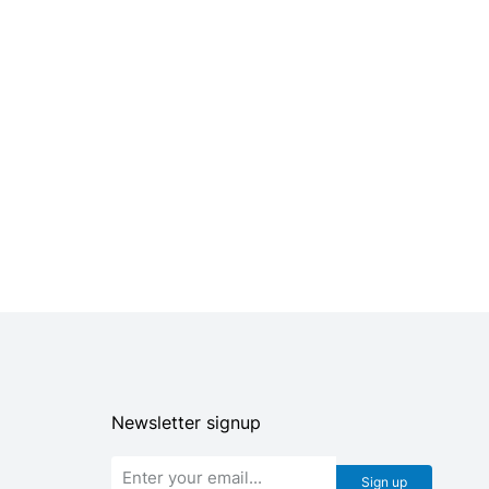
Rose gold headphones
$
330.00
$
299.00
Newsletter signup
Sign up